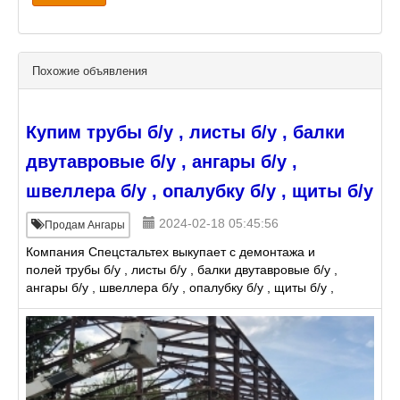
Похожие объявления
Купим трубы б/у , листы б/у , балки
двутавровые б/у , ангары б/у ,
швеллера б/у , опалубку б/у , щиты б/у
2024-02-18 05:45:56
Продам Ангары
Компания Спецстальтех выкупает с демонтажа и
полей трубы б/у , листы б/у , балки двутавровые б/у ,
ангары б/у , швеллера б/у , опалубку б/у , щиты б/у ,
Арматура лежалая и новую , Шпунт Ларсена , Ло