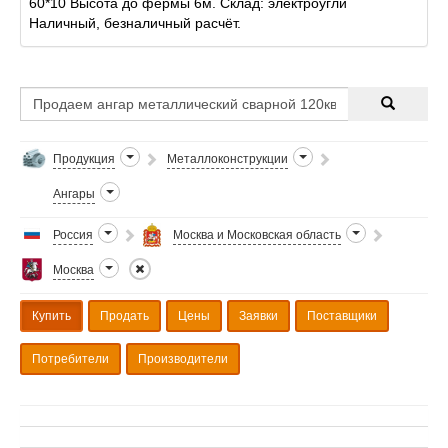
60*10 Высота до фермы 6м. Склад: электроугли
Наличный, безналичный расчёт.
Продукция
Металлоконструкции
Ангары
Россия
Москва и Московская область
Москва
Купить
Продать
Цены
Заявки
Поставщики
Потребители
Производители