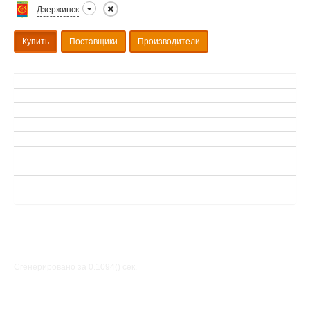
Дзержинск
Купить
Поставщики
Производители
Сгенерировано за 0.1094() cек.