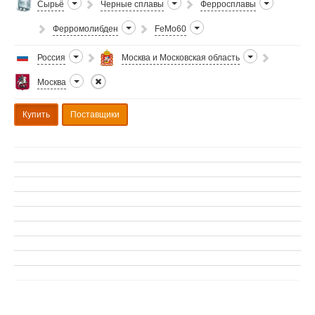
Сырьё
Черные сплавы
Ферросплавы
Ферромолибден
FeMo60
Россия
Москва и Московская область
Москва
Купить
Поставщики