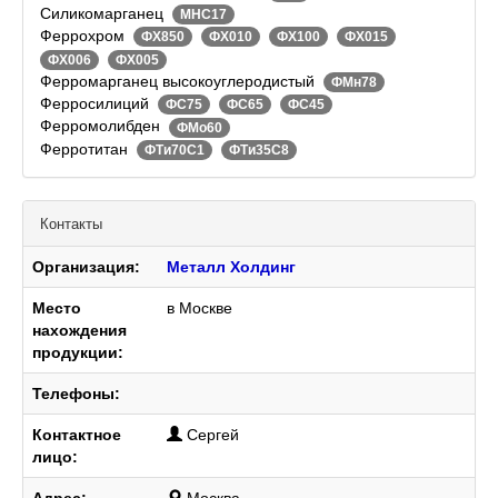
Силикомарганец
МНС17
Феррохром
ФХ850
ФХ010
ФХ100
ФХ015
ФХ006
ФХ005
Ферромарганец высокоуглеродистый
ФМн78
Ферросилиций
ФС75
ФС65
ФС45
Ферромолибден
ФМо60
Ферротитан
ФТи70С1
ФТи35С8
Контакты
Организация:
Металл Холдинг
Место
в Москве
нахождения
продукции:
Телефоны:
Контактное
Сергей
лицо:
Адрес:
Москва