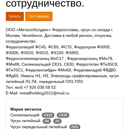
сотрудничество.
Купить
Поставщики
ООО «МеталлХолдинг» Ферросплавы, чугун со склада г.
Москва, Челябинск. Доставка в любой регион, отсрочка,
сотрудничество.
Ферросилиций ФС45, ФС65, ФС75, Феррохром ФХ005,
ФХ006, ФХ010, ФХ015, ФХ100, ФХ850,
Ферросиликомарганец МнС17 , Ферромарганец ФМн78,
ФМн88, Силикокальций СК15, СК30, Ферротитан ФТи35С8,
ФТи70С1, Ферромолибден ФМо60, Феррованадий ФВД80,
ФВд50, Никель Н1, Н3, Электроды графитированные, чугун
литейный Л1-Л4, передельный ПЛ1-ПЛ3.
Тел. моб.+7 926 038 58 52
E-Mail: metallholding2012@mail.ru
Марки металла
Силикокальций
СК15
СК30
Чугун литейный
Л4
Л1
Чугун передельный литейный
ПЛ1