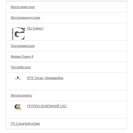
Мосвторметалл
Метпроминдустрия
ПЦ Гефест
Техпромметалл
Фирма Гранд-4
ТеплоМеталл
ИТК Титан, Нержавейка
Металлэнерго
ГРУППА КОМПАНИЙ СКС
ГП СпецНефтеХим