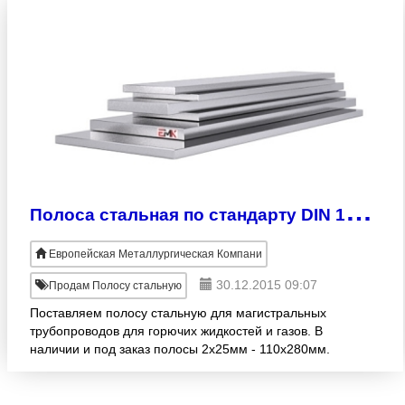
П
олоса стальная по стандарту DIN 17172
Европейская Металлургическая Компани
30.12.2015 09:07
Продам Полосу стальную
Поставляем полосу стальную для магистральных
трубопроводов для горючих жидкостей и газов. В
наличии и под заказ полосы 2х25мм - 110х280мм.
Продукция изготовлена согласно DIN 17155.
Большой размерный р