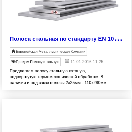
П
олоса стальная по стандарту EN 10149-2
Европейская Металлургическая Компани
11.01.2016 11:25
Продам Полосу стальную
Предлагаем полосу стальную катаную,
подвергнутую термомеханической обработке. В
наличии и под заказ полосы 2х25мм - 110х280мм.
Продукция изготовлена согласно EN 10149-2.
Широкий размерный ряд! Продажа