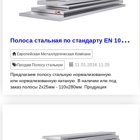
П
олоса стальная по стандарту EN 10149-3
Европейская Металлургическая Компани
11.01.2016 11:25
Продам Полосу стальную
Предлагаем полосу стальную нормализованную
или нормализованную катаную. В наличии или под
заказ полосы 2х25мм - 110х280мм. Продукция
изготовлена согласно EN 10149-3. Широкий
ассортимент! Продажа оптом