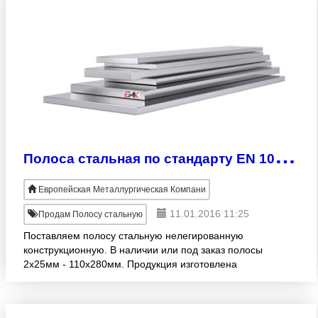
П
олоса стальная по стандарту EN 10025-2
Европейская Металлургическая Компани
11.01.2016 11:25
Продам Полосу стальную
Поставляем полосу стальную нелегированную
конструкционную. В наличии или под заказ полосы
2х25мм - 110х280мм. Продукция изготовлена
согласно стандарту EN 10025-2. Широкий
ассортимент! Оптовые продажи.