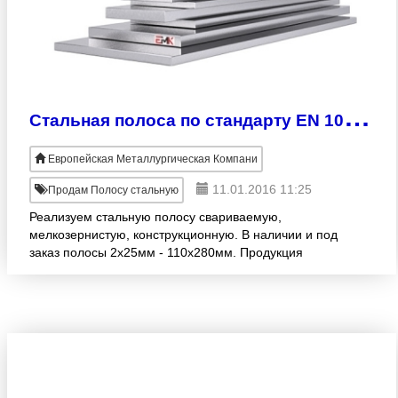
С
тальная полоса по стандарту EN 10113-3
Европейская Металлургическая Компани
11.01.2016 11:25
Продам Полосу стальную
Реализуем стальную полосу свариваемую,
мелкозернистую, конструкционную. В наличии и под
заказ полосы 2х25мм - 110х280мм. Продукция
изготовлена согласно EN 10113-3. Большой
ассортимент! Оптовые продажи