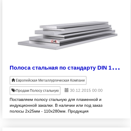
П
олоса стальная по стандарту DIN 17212
Европейская Металлургическая Компани
30.12.2015 00:00
Продам Полосу стальную
Поставляем полосу стальную для пламенной и
индукционной закалки. В наличии или под заказ
полосы 2х25мм - 110х280мм. Продукция
изготовлена согласно стандарту DIN 17212.
Большой ассортимент! Оптовая реа