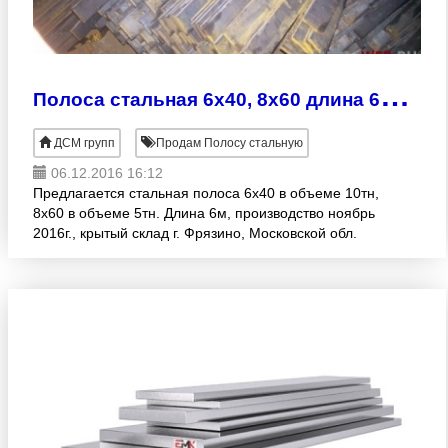
П
олоса стальная 6х40, 8х60 длина 6м, ст.3
ДСМ групп
Продам Полосу стальную
06.12.2016 16:12
Предлагается стальная полоса 6х40 в объеме 10тн,
8х60 в объеме 5тн. Длина 6м, производство ноябрь
2016г., крытый склад г. Фрязино, Московской обл.
Стоимость 38000руб/тн с НДС.