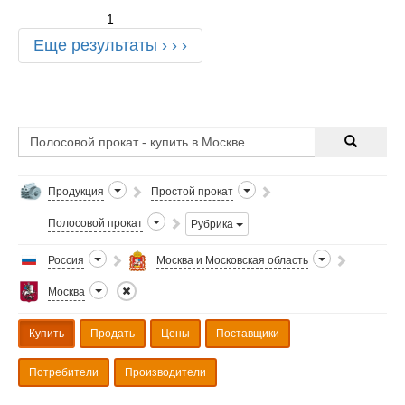
1
Еще результаты › › ›
Продукция
Простой прокат
Полосовой прокат
Рубрика
Россия
Москва и Московская область
Москва
Купить
Продать
Цены
Поставщики
Потребители
Производители