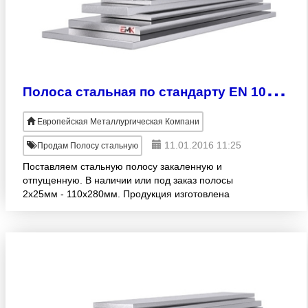
П
олоса стальная по стандарту EN 10137-2
Европейская Металлургическая Компани
11.01.2016 11:25
Продам Полосу стальную
Поставляем стальную полосу закаленную и
отпущенную. В наличии или под заказ полосы
2х25мм - 110х280мм. Продукция изготовлена
согласно стандарту EN 10137-2. Большой
размерный ряд! Оптовые продажи. Дост