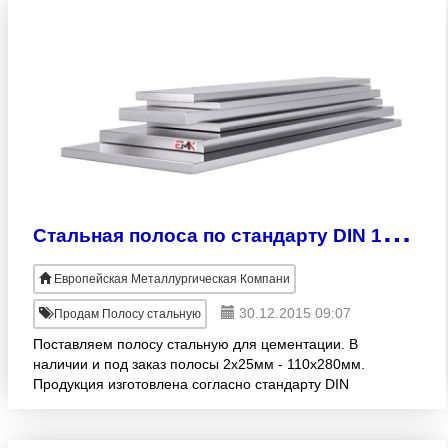
С
тальная полоса по стандарту DIN 17210
Европейская Металлургическая Компани
30.12.2015 09:07
Продам Полосу стальную
Поставляем полосу стальную для цементации. В
наличии и под заказ полосы 2х25мм - 110х280мм.
Продукция изготовлена согласно стандарту DIN
17210. Широкий ассортимент! Оптовая реализация.
Осуществляем до