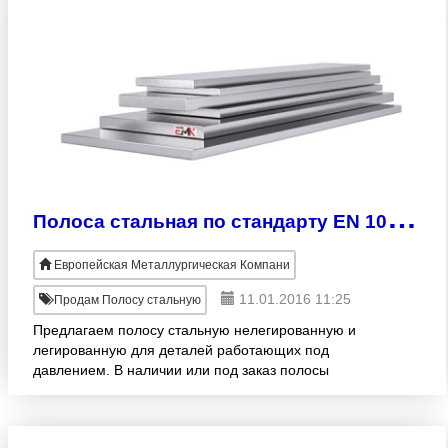
П
олоса стальная по стандарту EN 10028-2
Европейская Металлургическая Компани
11.01.2016 11:25
Продам Полосу стальную
Предлагаем полосу стальную нелегированную и
легированную для деталей работающих под
давлением. В наличии или под заказ полосы
2х25мм - 110х280мм. Продукция изготовлена
согласно EN 10028-2. Широкий асс