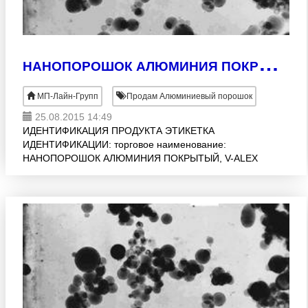
Н
АНОПОРОШОК АЛЮМИНИЯ ПОКРЫТЫЙ (V-ALEX)
МП-Лайн-Групп
Продам Алюминиевый порошок
25.08.2015 14:49
ИДЕНТИФИКАЦИЯ ПРОДУКТА ЭТИКЕТКА
ИДЕНТИФИКАЦИИ: торговое наименование:
НАНОПОРОШОК АЛЮМИНИЯ ПОКРЫТЫЙ, V-ALEX
(100). Нанопорошок алюминия получен
распылением металлического проводника в
атмосфере арг