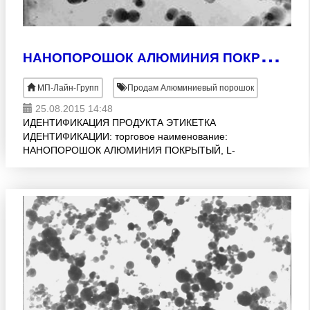
Н
АНОПОРОШОК АЛЮМИНИЯ ПОКРЫТЫЙ (L-ALEX)
МП-Лайн-Групп
Продам Алюминиевый порошок
25.08.2015 14:48
ИДЕНТИФИКАЦИЯ ПРОДУКТА ЭТИКЕТКА
ИДЕНТИФИКАЦИИ: торговое наименование:
НАНОПОРОШОК АЛЮМИНИЯ ПОКРЫТЫЙ, L-
ALEXTM(100). Нанопорошок алюминия получен
распылением металлического проводника в
атмосфере