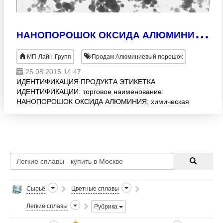
Н
АНОПОРОШОК ОКСИДА АЛЮМИНИЯ (AL2O3)
МП-Лайн-Групп
Продам Алюминиевый порошок
25.08.2015 14:47
ИДЕНТИФИКАЦИЯ ПРОДУКТА ЭТИКЕТКА
ИДЕНТИФИКАЦИИ: торговое наименование:
НАНОПОРОШОК ОКСИДА АЛЮМИНИЯ; химическая
формула вещества: Al2O3. Материал изготовлен
методом электрического взрыва алюмини
Сырьё
Цветные сплавы
Легкие сплавы
Рубрика