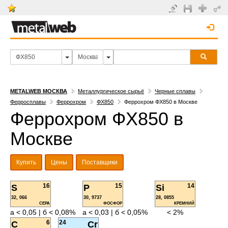
METALWEB МОСКВА
Металлургическое сырьё
Черные сплавы
Ферросплавы
Феррохром
ФХ850
Феррохром ФХ850 в Москве
Феррохром ФХ850 в
Москве
Купить
Цены
Поставщики
16
15
14
S
P
Si
32, 066
30, 9737
28, 0855
СЕРА
ФОСФОР
КРЕМНИЙ
а < 0,05 | б < 0,08%
а < 0,03 | б < 0,05%
< 2%
6
24
C
Cr