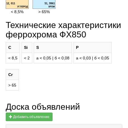
12, 011
51, 9961
УГЛЕРОД
ХРОМ
< 8,5%
> 65%
Технические характеристики
феррохрома ФХ850
C
Si
S
P
< 8,5
< 2
а < 0,05 | б < 0,08
а < 0,03 | б < 0,05
Cr
> 65
Доска объявлений
Добавить объявление