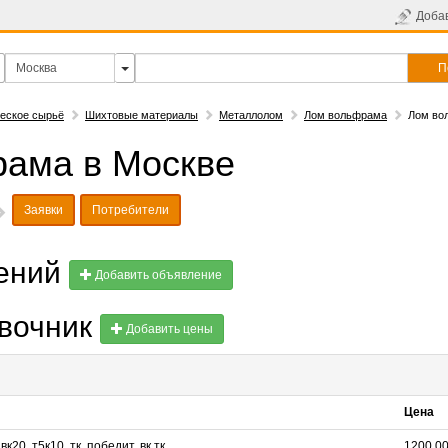
Доба
П
еское сырьё
Шихтовые материалы
Металлолом
Лом вольфрама
Лом во
ама в Москве
Заявки
Потребители
лений
Добавить объявление
авочник
Добавить цены
Цена
вк20, т5к10, тк, победит, вк тк
1200.00