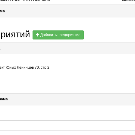
ама
приятий
Добавить предприятие
а
ект Юных Ленинцев 70, стр.2
рама