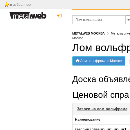
в избранное
METALWEB МОСКВА
Металлургич
Москве
Лом вольфр
Лом вольфрама в Москве
Доска объяв
Ценовой спр
Заявки на лом вольфрама
Наименование
твердый сплав вк3, вк6, вк8, вк15, 