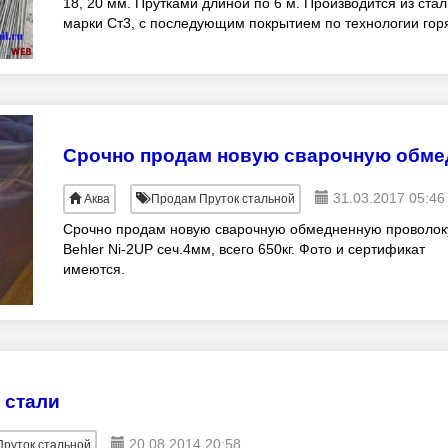
18, 20 мм. Прутками длиной по 6 м. Производится из стал
марки Ст3, с последующим покрытием по технологии гор
оцинкования ГОСТ 9.307–89
31.03.2017 05:46
Аква
Продам Пруток стальной
Срочно продам новую сварочную обмедненную проволок
Behler Ni-2UP сеч.4мм, всего 650кг. Фото и сертификат
имеются.
 стали
20.08.2014 20:58
руток стальной