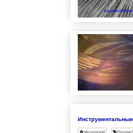
Инструментальные
Металлснаб
Продам П