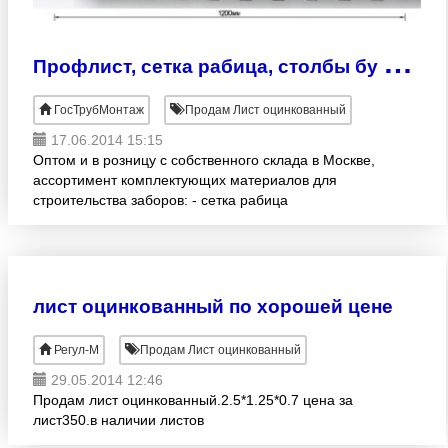
П
рофлист, сетка рабица, столбы бу со склада в Москве
ГосТрубМонтаж
Продам Лист оцинкованный
17.06.2014 15:15
Оптом и в розницу с собственного склада в Москве,
ассортимент комплектующих материалов для
строительства заборов: - сетка рабица
(оцинкованная, зелёная) - профлист
(оцинкованный, красный, синий)
лист оцинкованный по хорошей цене
Регул-М
Продам Лист оцинкованный
29.05.2014 12:46
Продам лист оцинкованный.2.5*1.25*0.7 цена за
лист350.в наличии листов