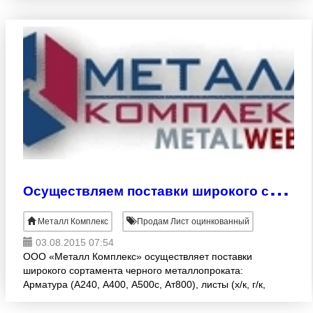
О
существляем поставки широкого сортамента черного металлопроката
Металл Комплекс
Продам Лист оцинкованный
03.08.2015 07:54
ООО «Металл Комплекс» осуществляет поставки
широкого сортамента черного металлопроката:
Арматура (А240, А400, А500с, Ат800), листы (х/к, г/к,
оцинк., с полимерным покр.), балка, швеллер,
проволока,