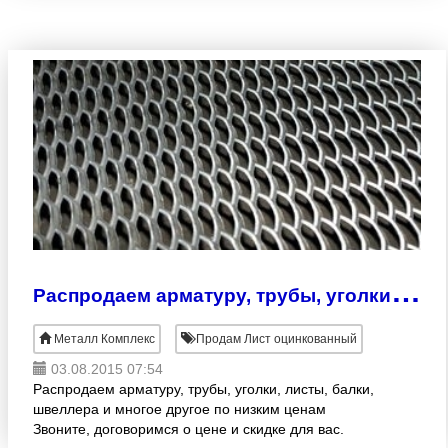
Р
аспродаем арматуру, трубы, уголки, листы, балки, швеллера и многое
Металл Комплекс
Продам Лист оцинкованный
03.08.2015 07:54
Распродаем арматуру, трубы, уголки, листы, балки,
швеллера и многое другое по низким ценам
Звоните, договоримся о цене и скидке для вас.