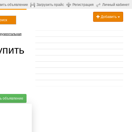
вить объявление
Загрузить прайс
Регистрация
Личный кабинет
Добавить
оиск
трументальная
упить
ь объявление