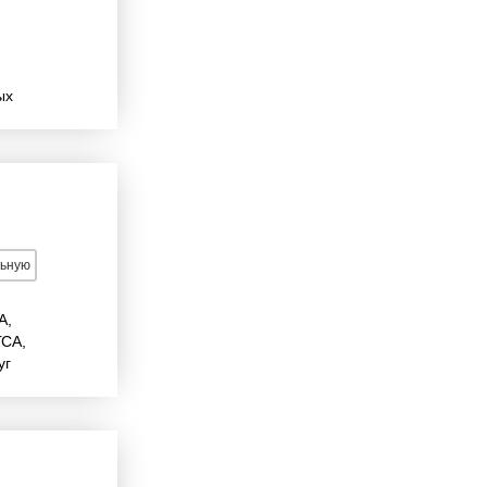
ых
льную
А,
ГСА,
уг