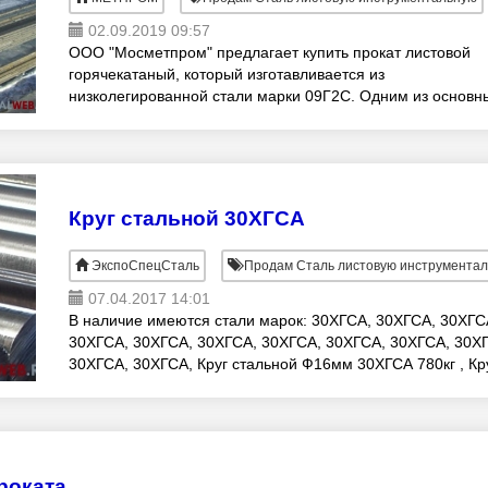
02.09.2019 09:57
ООО "Мосметпром" предлагает купить прокат листовой
горячекатаный, который изготавливается из
низколегированной стали марки 09Г2С. Одним из основн
преимуществ листа 09Г2С является его высокая сварива
Круг стальной 30ХГСА
ЭкспоСпецСталь
Продам Сталь листовую инструмента
07.04.2017 14:01
В наличие имеются стали марок: 30ХГСА, 30ХГСА, 30ХГС
30ХГСА, 30ХГСА, 30ХГСА, 30ХГСА, 30ХГСА, 30ХГСА, 30Х
30ХГСА, 30ХГСА, Круг стальной Ф16мм 30ХГСА 780кг , Кр
стальной Ф20мм 30ХГСА 2260кг, Круг
роката