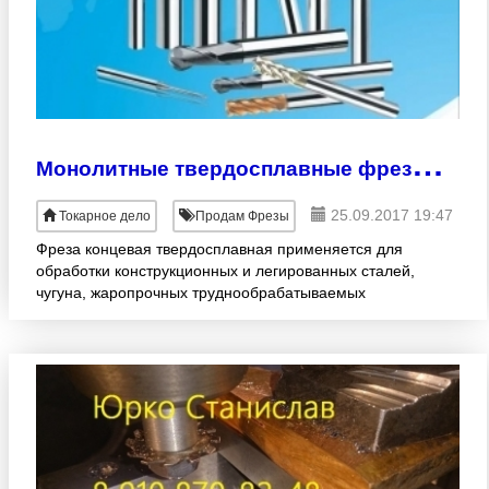
М
онолитные твердосплавные фрезы ЧПУ
25.09.2017 19:47
Токарное дело
Продам Фрезы
Фреза концевая твердосплавная применяется для
обработки конструкционных и легированных сталей,
чугуна, жаропрочных труднообрабатываемых
сталей и сплавов. Твердость обрабатываемого
материала – не менее