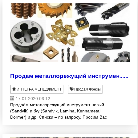
П
родам металлорежущий инструмент новый (Sandvik) и б/у (Sandvik, Kannemetal, Dormer, Lamina)
ИНТЕГРА МЕНЕДЖМЕНТ
Продам Фрезы
17.01.2020 06:12
Продаём металлорежущий инструмент новый
(Sandvik) и б/у (Sandvik, Lamina, Kennametal,
Dormer) и др. Списки – по запросу. Просим Вас
сообщить о Вашей заинтересованности в
приобретении каких либо пози