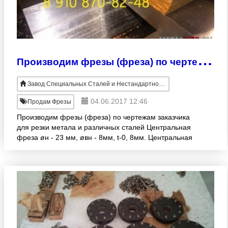
П
роизводим фрезы (фреза) по чертежам заказчика для резки метала и различных сталей Центральная фреза øн - 23 мм, øвн - 8мм, t-0, 8мм
Завод Специальных Сталей и Нестандартного Оборудования
04.06.2017 12:46
Продам Фрезы
Производим фрезы (фреза) по чертежам заказчика
для резки метала и различных сталей Центральная
фреза øн - 23 мм, øвн - 8мм, t-0, 8мм. Центральная
фреза øн - 25 мм, øвн - 8мм, t - 0, 8мм Отвод ОГ60°