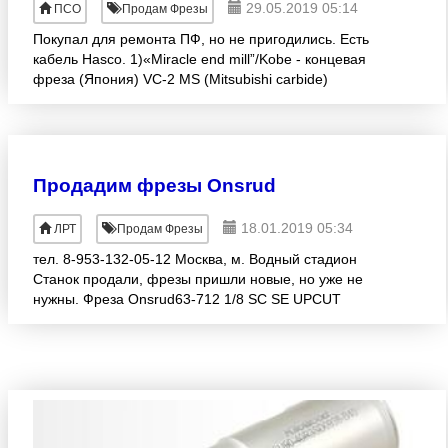
29.05.2019 05:14
ПСО
Продам Фрезы
Покупал для ремонта ПФ, но не пригодились. Есть
кабель Hasco. 1)«Miracle end mill”/Kobe - концевая
фреза (Япония) VC-2 MS (Mitsubishi carbide)
Обозначение в каталоге на сайтах: instrument-c.ru
(ст
Продадим фрезы Onsrud
18.01.2019 05:34
ЛРТ
Продам Фрезы
тел. 8-953-132-05-12 Москва, м. Водный стадион
Станок продали, фрезы пришли новые, но уже не
нужны. Фреза Onsrud63-712 1/8 SC SE UPCUT
SPIRAL, 10 шт. 1850 руб Фреза Onsrud 61-040 DIA
0.125