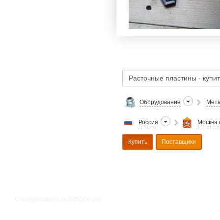
Оборудование
Мета
Россия
Москва 
Купить
Поставщики
Сгенерировано за 0.0524() cек.