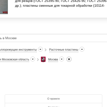
для резцов (ГОСТ 25395-90, ГОСТ 25426-90, ГОСТ 25396
др.); пластины сменные для токарной обработки (10114-
110408 по ГОСТ 19065-80 и 10113-1104
ллорежущие инструменты
Расточные пластины
и Московская область
Москва
О проекте