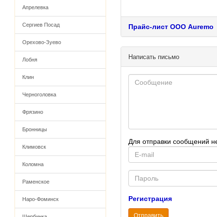
Апрелевка
Сергиев Посад
Прайс-лист ООО Auremo
Орехово-Зуево
Написать письмо
Лобня
Клин
Черноголовка
Фрязино
Бронницы
Для отправки сообщений н
Климовск
E-
mail
Коломна
Password
Раменское
Регистрация
Наро-Фоминск
Отправить
Щербинка