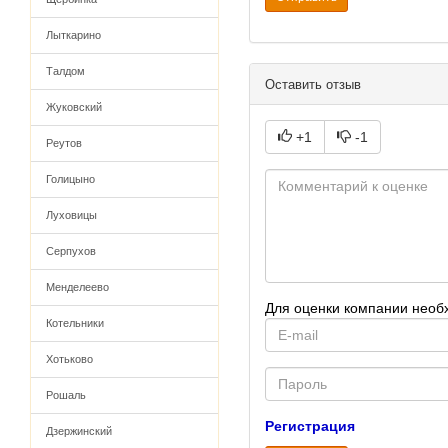
Лыткарино
Талдом
Оставить отзыв
Жуковский
+1
-1
Реутов
Голицыно
Луховицы
Серпухов
Менделеево
Для оценки компании необ
Котельники
E-
mail
Хотьково
Password
Рошаль
Регистрация
Дзержинский