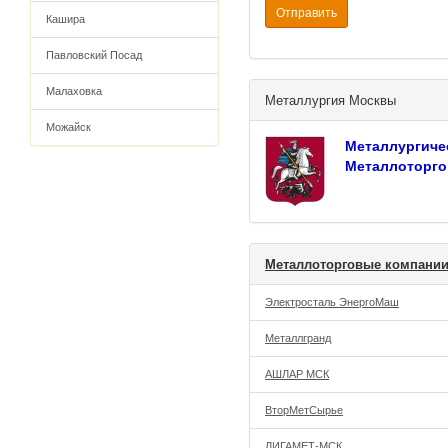
Отправить
Кашира
Павловский Посад
Малаховка
Металлургия Москвы
Можайск
Металлургиче
Металлоторго
Металлоторговые компани
Электросталь ЭнергоМаш
Металлгранд
АШЛАР МСК
ВторМетСырье
ЛИГАМЕТ-МСК