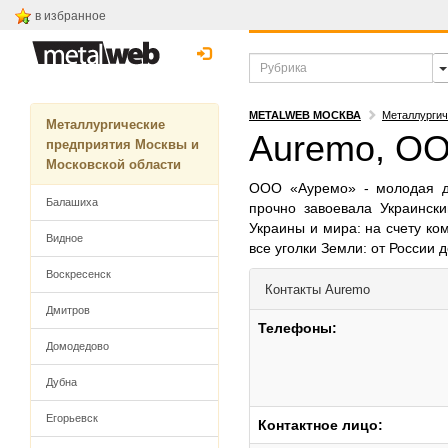
в избранное
METALWEB МОСКВА
Металлургич
Металлургические
Auremo, О
предприятия Москвы и
Московской области
ООО «Ауремо» - молодая ди
Балашиха
прочно завоевала Украинск
Украины и мира: на счету ко
Видное
все уголки Земли: от России 
Воскресенск
Контакты
Auremo
Дмитров
Телефоны:
Домодедово
Дубна
Егорьевск
Контактное лицо: