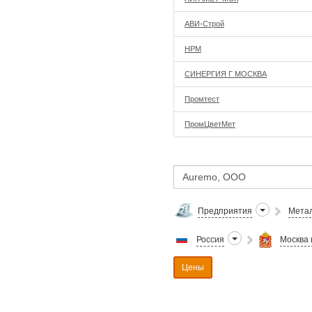
АВИ-Строй
НРМ
СИНЕРГИЯ Г МОСКВА
Промтест
ПромЦветМет
Предприятия
Метал
Россия
Москва 
Цены