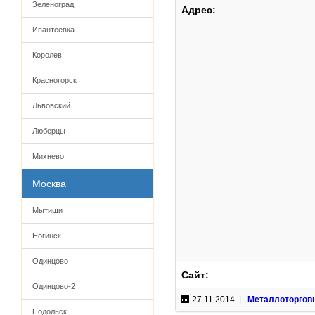
Зеленоград
Адрес:
Ивантеевка
Королев
Красногорск
Львовский
Люберцы
Михнево
Москва
Мытищи
Ногинск
Одинцово
Сайт:
Одинцово-2
27.11.2014 |
Металлоторгов
Подольск