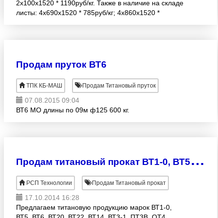
2х100х1520 * 1190руб/кг. Также в наличие на складе
листы: 4х690х1520 * 785руб/кг; 4х860х1520 *
785руб/кг; 4х700х1920 * 785руб/кг ; 5х700х710 * 78
Продам пруток ВТ6
ТПК КБ-МАШ
Продам Титановый пруток
07.08.2015 09:04
ВТ6 МО длины по 09м ф125 600 кг.
П
родам титановый прокат ВТ1-0, ВТ5, ВТ6, ВТ20, ВТ22, ВТ14, ВТ3-1, ПТ3В, ОТ4, ПТ7М
РСП Технологии
Продам Титановый прокат
17.10.2014 16:28
Предлагаем титановую продукцию марок ВТ1-0,
ВТ5, ВТ6, ВТ20, ВТ22, ВТ14, ВТ3-1, ПТ3В, ОТ4,