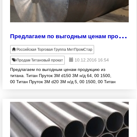
П
редлагаем по выгодным ценам продукцию из титана.
Российская Торговая Группа МетПромСтар
10.12.2016 16:54
Продам Титановый прокат
Предлагаем по выгодным ценам продукцию из
титана. Титан Пруток 3М d150 3М н/д 64, 00 1500,
00 Титан Пруток 3М d20 3М н/д 5, 00 1500, 00 Титан
Пруток 3М d32 3М н/д 12, 00 1500, 00 Титан Пруток
3М d