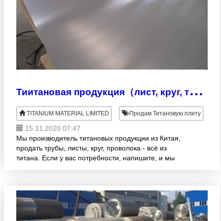
Т
иитановая продукция（лист, круг, труба...)
TITANIUM MATERIAL LIMITED
Продам Титановую плиту
15.11.2020 07:47
Мы производитель титановых продукции из Китая,
продать трубы, листы, круг, проволока - всё из
титана. Если у вас потребности, напишите, и мы
подготовим предложение вам как можно быстро.