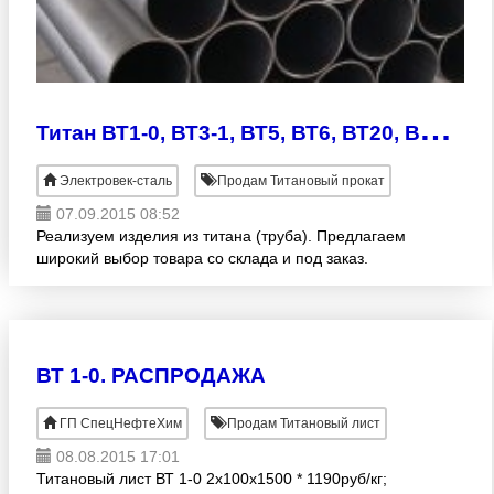
Т
итан ВТ1-0, ВТ3-1, ВТ5, ВТ6, ВТ20, ВТ22, grade 2, grade 5, grade 6 — grade 32.
Электровек-сталь
Продам Титановый прокат
07.09.2015 08:52
Реализуем изделия из титана (труба). Предлагаем
широкий выбор товара со склада и под заказ.
ВТ 1-0. РАСПРОДАЖА
ГП СпецНефтеХим
Продам Титановый лист
08.08.2015 17:01
Титановый лист ВТ 1-0 2х100х1500 * 1190руб/кг;