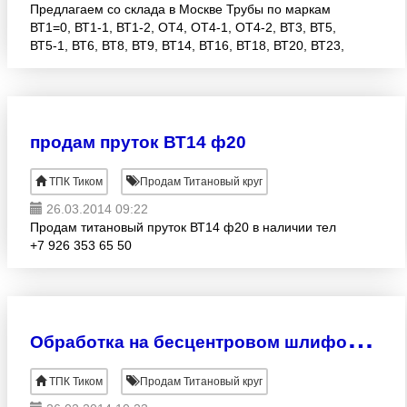
Предлагаем со склада в Москве Трубы по маркам
ВТ1=0, ВТ1-1, ВТ1-2, ОТ4, ОТ4-1, ОТ4-2, ВТ3, ВТ5,
ВТ5-1, ВТ6, ВТ8, ВТ9, ВТ14, ВТ16, ВТ18, ВТ20, ВТ23,
ВТ25 и т.д. Большой ассортимент, доставка. Оплата
б
продам пруток ВТ14 ф20
ТПК Тиком
Продам Титановый круг
26.03.2014 09:22
Продам титановый пруток ВТ14 ф20 в наличии тел
+7 926 353 65 50
О
бработка на бесцентровом шлифовальном станке
ТПК Тиком
Продам Титановый круг