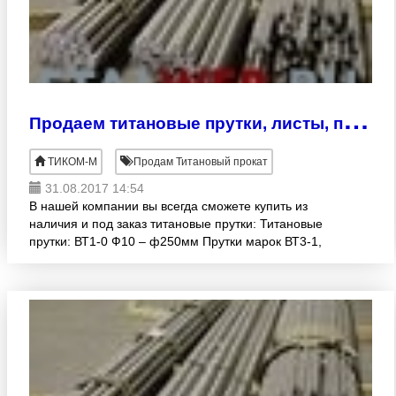
П
родаем титановые прутки, листы, плиты, проволоку
ТИКОМ-М
Продам Титановый прокат
31.08.2017 14:54
В нашей компании вы всегда сможете купить из
наличия и под заказ титановые прутки: Титановые
прутки: ВТ1-0 Ф10 – ф250мм Прутки марок ВТ3-1,
ВТ14, ВТ6, ПТЗВ, ОТ4, ВТ20 и др. Титановые листы:
тол