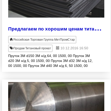
П
редлагаем по хорошим ценам титановый прокат.
Российская Торговая Группа МетПромСтар
10.12.2016 16:50
Продам Титановый прокат
Пруток 3М d150 3М н/д 64, 00 1500, 00 Пруток 3М
d20 3М н/д 5, 00 1500, 00 Пруток 3М d32 3М н/д 12,
00 1500, 00 Пруток 3М d40 3М н/д 6, 50 1500, 00
Пруток 3М d50 3М н/д 147, 00 1500, 00 Пруток 3М
d500