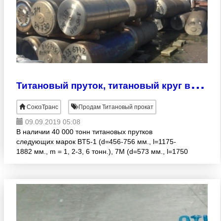
Т
итановый пруток, титановый круг все марки
СоюзТранс
Продам Титановый прокат
09.09.2019 05:08
В наличии 40 000 тонн титановых прутков
следующих марок BT5-1 (d=456-756 мм., l=1175-
1882 мм., m = 1, 2-3, 6 тонн.), 7М (d=573 мм., l=1750
мм., m = 1, 95 тонн.), BTM (d=560 мм., l=1790 мм., m
= 2, 0 т