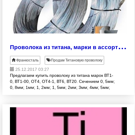
П
роволока из титана, марки в ассортименте
Франкосталь
Продам Титановую проволоку
25.12.2017 03:27
Предлагаем купить проволоку из титана марок ВТ1-
0, ВТ1-00, ОТ4, ОТ4-1, ВТ6, ВТ20. Сечением 0, 5мм;
0, 8мм; 1мм; 1, 2мм; 1, 5мм; 2мм; 3мм; 4мм; 5мм;
6мм; 7мм; 8мм; 9мм; 10мм. Предлагаем купить
продукцию