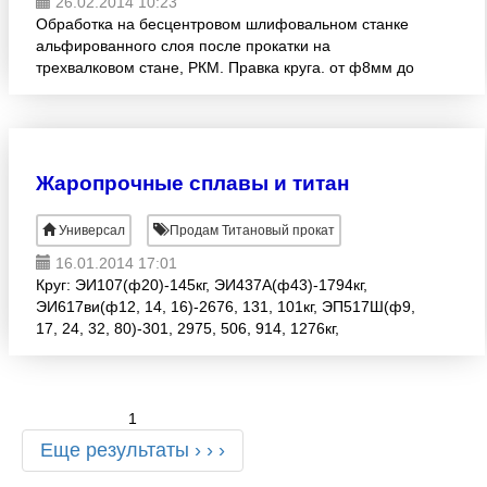
26.02.2014 10:23
Обработка на бесцентровом шлифовальном станке
альфированного слоя после прокатки на
трехвалковом стане, РКМ. Правка круга. от ф8мм до
ф80мм Токарная обработка титановых прутков,
порезка в размер, изг
Жаропрочные сплавы и титан
Универсал
Продам Титановый прокат
16.01.2014 17:01
Круг: ЭИ107(ф20)-145кг, ЭИ437А(ф43)-1794кг,
ЭИ617ви(ф12, 14, 16)-2676, 131, 101кг, ЭП517Ш(ф9,
17, 24, 32, 80)-301, 2975, 506, 914, 1276кг,
ЭП962(ф210)-1522кг. Лист: ЭИ868(0, 8)-10109кг,
ЭП718(1, 0;1, 5;1, 8;2, 0:2, 2)-
1
Еще результаты › › ›