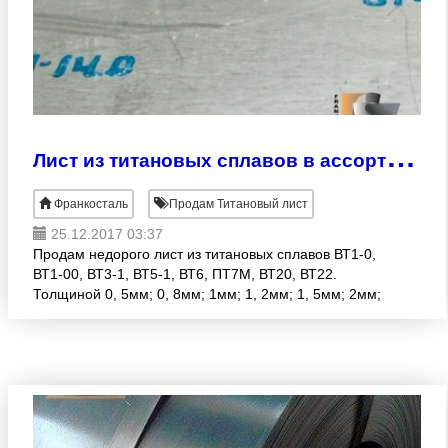
Л
ист из титановых сплавов в ассортименте
Франкосталь
Продам Титановый лист
25.12.2017 03:37
Продам недорого лист из титановых сплавов ВТ1-0,
ВТ1-00, ВТ3-1, ВТ5-1, ВТ6, ПТ7М, ВТ20, ВТ22.
Толщиной 0, 5мм; 0, 8мм; 1мм; 1, 2мм; 1, 5мм; 2мм;
3мм; 4мм; 5мм; 6мм; 7мм; 8мм; 9мм; 10мм.
Предлагаем купить