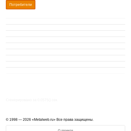
Потребители
Сгенерировано за 0.0575() cек.
© 1998 — 2026 «Metalweb.ru» Все права защищены.
О проекте