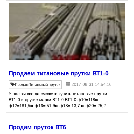
Продаем титановые прутки ВТ1-0
2017-08-31 14:54:16
Продам Титановый пруток
У нас вы всегда сможете купить титановые прутки
ВТ1-0 и другие марки ВТ1-0 ВТ1-0 ф10=118кг
ф12=181,5кг ф16= 51,9кг ф18= 13,7 кг ф20= 25,2
ф25= 154,2 кг ф30= 189,6кг ф35= 184,6 ф40= 73,5
Продам пруток ВТ6