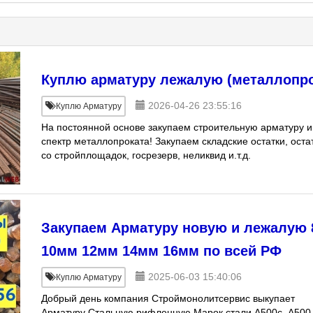
Куплю арматуру лежалую (металлопро
2026-04-26 23:55:16
Куплю Арматуру
На постоянной основе закупаем строительную арматуру и
спектр металлопроката! Закупаем складские остатки, оста
со стройплощадок, госрезерв, неликвид и.т.д.
Закупаем Арматуру новую и лежалую
10мм 12мм 14мм 16мм по всей РФ
2025-06-03 15:40:06
Куплю Арматуру
Добрый день компания Строймонолитсервис выкупает
Арматуру Стальную рифленную Марок стали А500с, А500