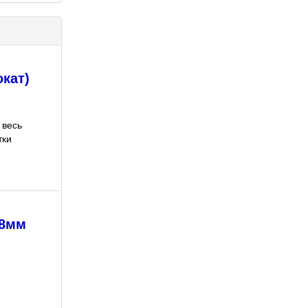
кат)
 весь
тки
 8мм
,