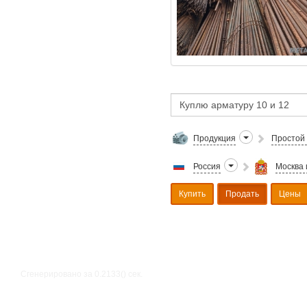
Продукция
Простой 
Россия
Москва 
Купить
Продать
Цены
Сгенерировано за 0.2133() cек.