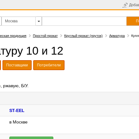
Доба
П
еская продукция
Простой прокат
Круглый прокат (пруток)
Арматура
Купл
туру 10 и 12
Поставщики
Потребители
 ржавую, Б/У.
ST-EEL
в Москве