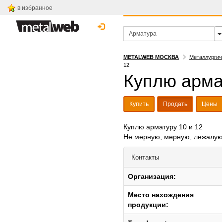
в избранное
METALWEB МОСКВА
Металлургич
12
Куплю арма
Купить
Продать
Цены
Куплю арматуру 10 и 12
Не мерную, мерную, лежалую,
Контакты
Организация:
Место нахождения
продукции: