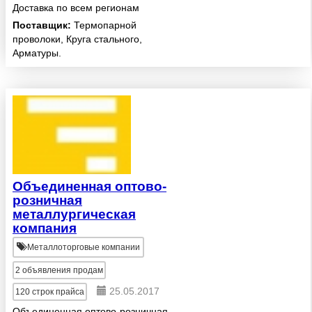
Доставка по всем регионам
России
Поставщик:
Термопарной
проволоки, Круга стального,
Арматуры.
Объединенная оптово-
розничная
металлургическая
компания
Металлоторговые компании
2
объявления продам
25.05.2017
120
строк прайса
Объединенная оптово-розничная