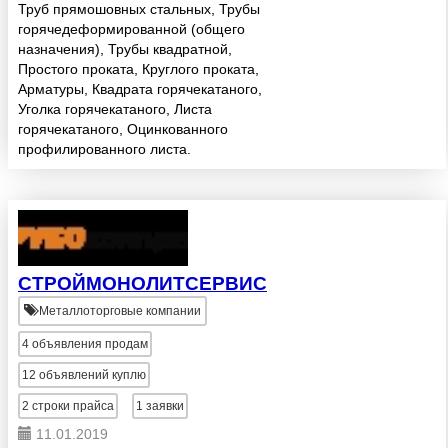
менеджером. Каждый месяц Вы
Труб прямошовных стальных, Трубы
выделяете б...
горячедеформированной (общего
назначения), Трубы квадратной,
Простого проката, Круглого проката,
Арматуры, Квадрата горячекатаного,
Уголка горячекатаного, Листа
горячекатаного, Оцинкованного
профилированного листа.
СТРОЙМОНОЛИТСЕРВИС
Металлоторговые компании
4
объявления продам
12
объявлений куплю
2
строки прайса
1
заявки
11.01.2019