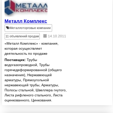
Металл Комплекс
Металлоторговые компании
14.10.2011
11
объявлений продам
«Металл Комплекс» - компания,
которая осуществляет
деятельность по продаже
чёрного металлопроката
Поставщик:
Трубы
(продаже труб и другой
водогазопроводной, Трубы
продукции). В нашей стране
горячедеформированной (общего
«Металл Комплекс» -
назначения), Нержавеющей
крупнейшая компания,
арматуры, Прямоугольной
поставщик д...
нержавеющей трубы, Арматуры,
Полосы стальной, Швеллера гнутого,
Листа рифленого стального, Листа
оцинкованного, Цинкования.