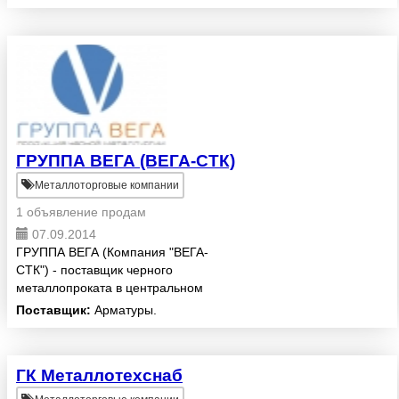
ГРУППА ВЕГА (ВЕГА-СТК)
Металлоторговые компании
1 объявление продам
07.09.2014
ГРУППА ВЕГА (Компания "ВЕГА-
СТК") - поставщик черного
металлопроката в центральном
регионе РФ. Компания
Поставщик:
Арматуры.
предлагает: стальная рифленая
строительная арматура
производства металлургических
ГК Металлотехснаб
комбинатов Р...