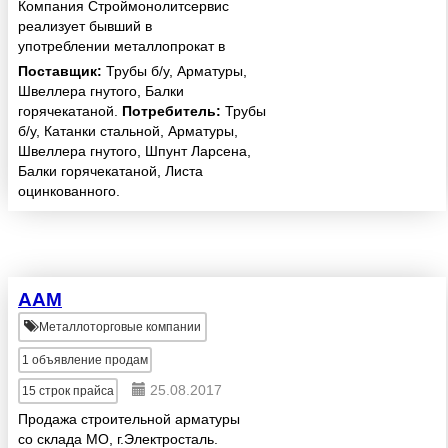
Компания Строймонолитсервис
реализует бывший в
употреблении металлопрокат в
Москве и области. У нас можно
Поставщик:
Трубы б/у, Арматуры,
купить стальные трубы б у как
Швеллера гнутого, Балки
восстановленные, так и лежалые
горячекатаной.
Потребитель:
Трубы
с высокими эксплуатационными
б/у, Катанки стальной, Арматуры,
хара...
Швеллера гнутого, Шпунт Ларсена,
Балки горячекатаной, Листа
оцинкованного.
ААМ
Металлоторговые компании
1
объявление продам
25.08.2017
15
строк прайса
Продажа строительной арматуры
со склада МО, г.Электросталь.