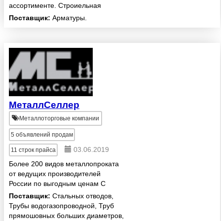
ассортименте. Строиельная
арматура (арматура А3) по
Поставщик:
Арматуры.
низким ценам. Доставка. Резка.
МеталлСеллер
Металлоторговые компании
5
объявлений продам
03.06.2019
11
строк прайса
Более 200 видов металлопроката
от ведущих производителей
России по выгодным ценам С
доставкой точно в срок по Москве
Поставщик:
Стальных отводов,
и МО. Индивидуальное
Трубы водогазопроводной, Труб
сопровождение личным
прямошовных больших диаметров,