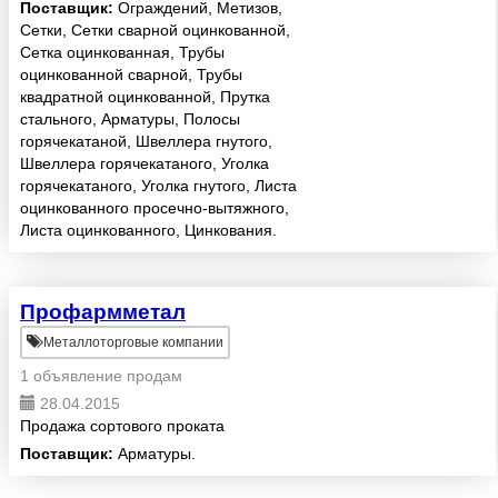
Огромный опыт и современное
Поставщик:
Ограждений, Метизов,
импортное оборудование
Сетки, Сетки сварной оцинкованной,
позволяет производить
Сетка оцинкованная, Трубы
гальваническое покрытие в
оцинкованной сварной, Трубы
соответсвии с ГОСТ ...
квадратной оцинкованной, Прутка
стального, Арматуры, Полосы
горячекатаной, Швеллера гнутого,
Швеллера горячекатаного, Уголка
горячекатаного, Уголка гнутого, Листа
оцинкованного просечно-вытяжного,
Листа оцинкованного, Цинкования.
Профармметал
Металлоторговые компании
1 объявление продам
28.04.2015
Продажа сортового проката
Поставщик:
Арматуры.