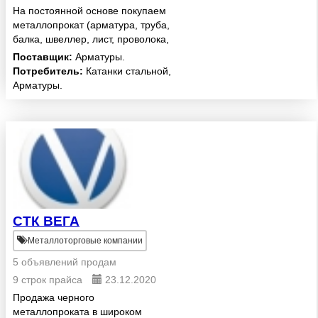
На постоянной основе покупаем
металлопрокат (арматура, труба,
балка, швеллер, лист, проволока,
катанка, уголок и. т. д .) покупаем
Поставщик:
Арматуры.
любого качества и состояния,
Потребитель:
Катанки стальной,
складские остатки, остатки со
Арматуры.
стройплоща...
СТК ВЕГА
Металлоторговые компании
5 объявлений продам
9 строк прайса
23.12.2020
Продажа черного
металлопроката в широком