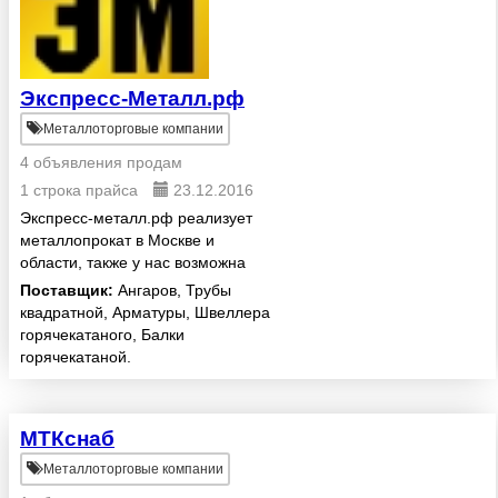
Экспресс-Металл.рф
Металлоторговые компании
4 объявления продам
1 строка прайса
23.12.2016
Экспресс-металл.рф реализует
металлопрокат в Москве и
области, также у нас возможна
металлообработка изготовление
Поставщик:
Ангаров, Трубы
навесов, вело-парковок,
квадратной, Арматуры, Швеллера
ограждений. Быстрая доставка,
горячекатаного, Балки
высокое качество. Заходите к
горячекатаной.
на...
МТКснаб
Металлоторговые компании