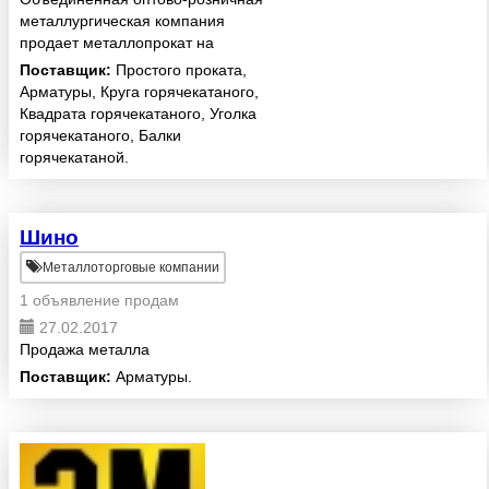
металлургическая компания
продает металлопрокат на
территории России. У нас
Поставщик:
Простого проката,
возможно заказать
Арматуры, Круга горячекатаного,
металлообработку, изготовление
Квадрата горячекатаного, Уголка
закладных деталей, вело
горячекатаного, Балки
парковок.
горячекатаной.
Шино
Металлоторговые компании
1 объявление продам
27.02.2017
Продажа металла
Поставщик:
Арматуры.