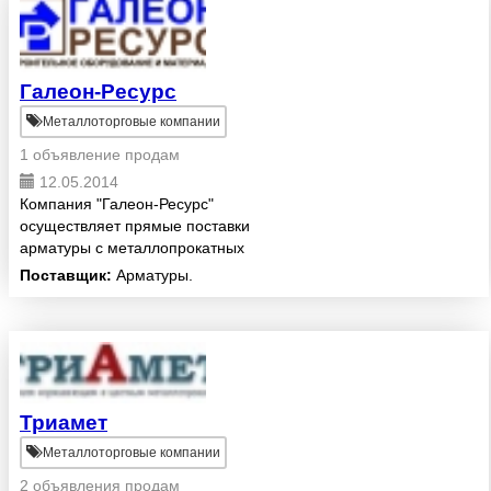
Галеон-Ресурс
Металлоторговые компании
1 объявление продам
12.05.2014
Компания "Галеон-Ресурс"
осуществляет прямые поставки
арматуры с металлопрокатных
заводов России и приглашает к
Поставщик:
Арматуры.
сотрудничеству строительные и
металлоторгующие компании.
Что мы предлагаем: -Вся но...
Триамет
Металлоторговые компании
2 объявления продам